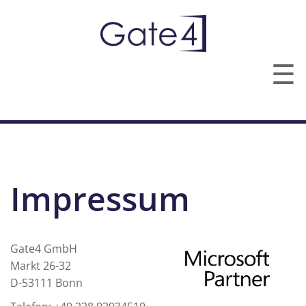
☰
TECHNOLOGIEN
LEISTUNGEN
Impressum
ÜBER UNS
KONTAKT
Gate4 GmbH
Markt 26-32
D-53111 Bonn