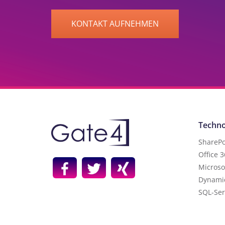
KONTAKT AUFNEHMEN
Techno
SharePo
Office 
Microso
Dynami
SQL-Ser