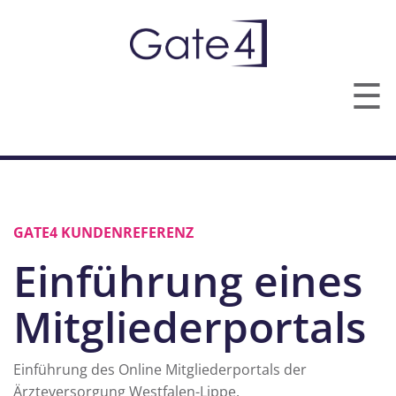
☰
TECHNOLOGIEN
LEISTUNGEN
GATE4 KUNDENREFERENZ
ÜBER UNS
Einführung eines
KONTAKT
Mitgliederportals
Einführung des Online Mitgliederportals der
Ärzteversorgung Westfalen-Lippe.