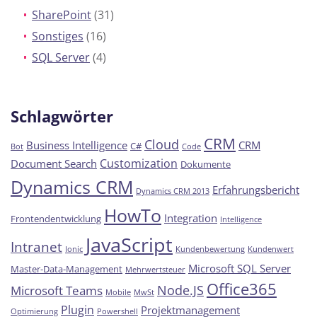
SharePoint
(31)
Sonstiges
(16)
SQL Server
(4)
Schlagwörter
CRM
Cloud
Business Intelligence
CRM
C#
Bot
Code
Customization
Document Search
Dokumente
Dynamics CRM
Erfahrungsbericht
Dynamics CRM 2013
HowTo
Integration
Frontendentwicklung
Intelligence
JavaScript
Intranet
Ionic
Kundenbewertung
Kundenwert
Microsoft SQL Server
Master-Data-Management
Mehrwertsteuer
Office365
Node.JS
Microsoft Teams
Mobile
MwSt
Plugin
Projektmanagement
Optimierung
Powershell