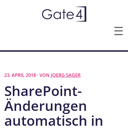
☰
TECHNOLOGIEN
LEISTUNGEN
23. APRIL 2018 · VON
JOERG SAGER
ÜBER UNS
SharePoint-
KONTAKT
Änderungen
automatisch in