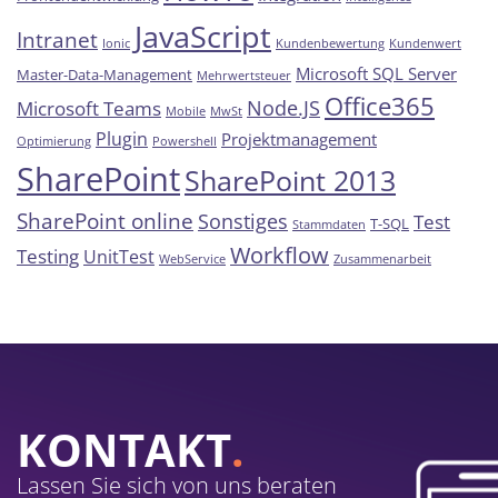
JavaScript
Intranet
Ionic
Kundenbewertung
Kundenwert
Microsoft SQL Server
Master-Data-Management
Mehrwertsteuer
Office365
Node.JS
Microsoft Teams
Mobile
MwSt
Plugin
Projektmanagement
Optimierung
Powershell
SharePoint
SharePoint 2013
SharePoint online
Sonstiges
Test
T-SQL
Stammdaten
Workflow
Testing
UnitTest
WebService
Zusammenarbeit
KONTAKT
.
Lassen Sie sich von uns beraten