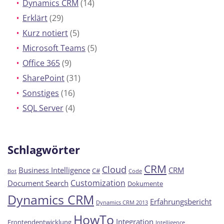
Dynamics CRM
(14)
Erklärt
(29)
Kurz notiert
(5)
Microsoft Teams
(5)
Office 365
(9)
SharePoint
(31)
Sonstiges
(16)
SQL Server
(4)
Schlagwörter
CRM
Cloud
Business Intelligence
CRM
C#
Bot
Code
Customization
Document Search
Dokumente
Dynamics CRM
Erfahrungsbericht
Dynamics CRM 2013
HowTo
Integration
Frontendentwicklung
Intelligence