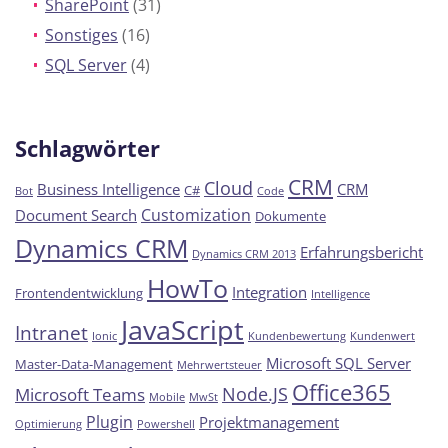
SharePoint
(31)
Sonstiges
(16)
SQL Server
(4)
Schlagwörter
CRM
Cloud
Business Intelligence
CRM
C#
Bot
Code
Customization
Document Search
Dokumente
Dynamics CRM
Erfahrungsbericht
Dynamics CRM 2013
HowTo
Integration
Frontendentwicklung
Intelligence
JavaScript
Intranet
Ionic
Kundenbewertung
Kundenwert
Microsoft SQL Server
Master-Data-Management
Mehrwertsteuer
Office365
Node.JS
Microsoft Teams
Mobile
MwSt
Plugin
Projektmanagement
Optimierung
Powershell