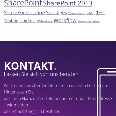
SharePoint
SharePoint 2013
SharePoint online
Sonstiges
Test
T-SQL
Stammdaten
Workflow
Testing
UnitTest
WebService
Zusammenarbeit
KONTAKT
.
Lassen Sie sich von uns beraten
Wir freuen uns über Ihr Interesse an unseren Leistungen.
Hinterlassen Sie
uns Ihren Namen, Ihre Telefonnummer und E-Mail Adresse
– wir melden
uns schnellstmöglich bei Ihnen.